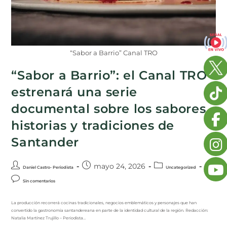
“Sabor a Barrio” Canal TRO
“Sabor a Barrio”: el Canal TRO
estrenará una serie
documental sobre los sabores,
historias y tradiciones de
Santander
mayo 24, 2026
Daniel Castro- Periodista
Uncategorized
Sin comentarios
La producción recorrerá cocinas tradicionales, negocios emblemáticos y personajes que han
convertido la gastronomía santandereana en parte de la identidad cultural de la región. Redacción:
Natalia Martínez Trujillo – Periodista…