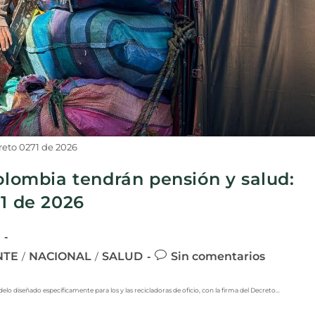
eto 0271 de 2026
Colombia tendrán pensión y salud:
71 de 2026
NTE
NACIONAL
SALUD
Sin comentarios
/
/
lo diseñado específicamente para los y las recicladoras de oficio, con la firma del Decreto…