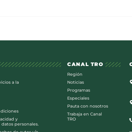
CANAL TRO
Región
icios a la
Noticias
Programas
Especiales
Pauta con nosotros
ndiciones
Trabaja en Canal
vacidad y
TRO
 datos personales.
rechos de autor y/o