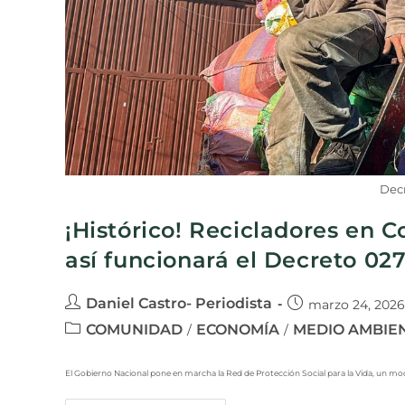
Decr
¡Histórico! Recicladores en 
así funcionará el Decreto 02
Daniel Castro- Periodista
marzo 24, 2026
COMUNIDAD
ECONOMÍA
MEDIO AMBIE
/
/
El Gobierno Nacional pone en marcha la Red de Protección Social para la Vida, un mode