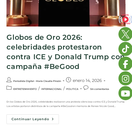
Globos de Oro 2026:
celebridades protestaron
contra ICE y Donald Trump con
campaña #BeGood
enero 14, 2026
Periodista Digital - María Claudia Pinzón
/
/
ENTRETENIMIENTO
INTERNACIONAL
POLITICA
Sin comentarios
En los Globos de Oro 2026, celebridades realizaron una protesta silenciosa contra ICE y Donald Trump.
Los artistas portaron distintivos de la campaña #BeGood en memoria de Renee Nicole Good,…
Continuar Leyendo