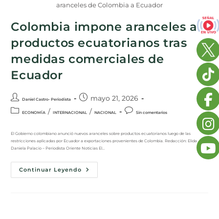
aranceles de Colombia a Ecuador
Colombia impone aranceles a
productos ecuatorianos tras
medidas comerciales de
Ecuador
mayo 21, 2026
Daniel Castro- Periodista
/
/
ECONOMÍA
INTERNACIONAL
NACIONAL
Sin comentarios
El Gobierno colombiano anunció nuevos aranceles sobre productos ecuatorianos luego de las
restricciones aplicadas por Ecuador a exportaciones provenientes de Colombia. Redacción: Elida
Daniela Palacio – Periodista Oriente Noticias El…
Continuar Leyendo