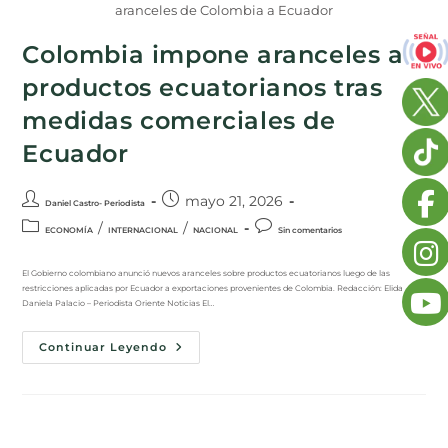
aranceles de Colombia a Ecuador
Colombia impone aranceles a
productos ecuatorianos tras
medidas comerciales de
Ecuador
mayo 21, 2026
Daniel Castro- Periodista
/
/
ECONOMÍA
INTERNACIONAL
NACIONAL
Sin comentarios
El Gobierno colombiano anunció nuevos aranceles sobre productos ecuatorianos luego de las
restricciones aplicadas por Ecuador a exportaciones provenientes de Colombia. Redacción: Elida
Daniela Palacio – Periodista Oriente Noticias El…
Continuar Leyendo