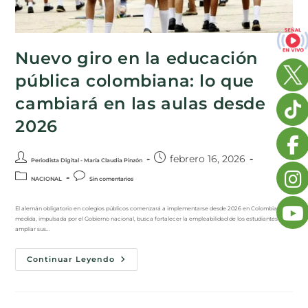
Nuevo giro en la educación
pública colombiana: lo que
cambiará en las aulas desde
2026
febrero 16, 2026
Periodista Digital - María Claudia Pinzón
NACIONAL
Sin comentarios
El alemán obligatorio en colegios públicos comenzará a implementarse desde 2026 en Colombia. La
medida, impulsada por el Gobierno nacional, busca fortalecer la empleabilidad de los estudiantes y
ampliar sus…
Continuar Leyendo