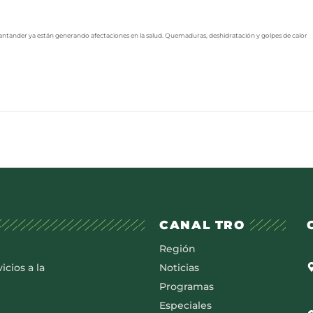
a Santander ya están generando afectaciones en la salud. Quemaduras, deshidratación y golpes de calor
CANAL TRO
Región
icios a la
Noticias
Programas
Especiales