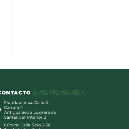
CONTACTO
Floridablanca: Calle 5 –
Carrera 4
Antigua Sede Licorera de
Santander Interior 2
Cúcuta: Calle 5 No 2-38