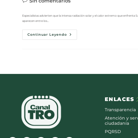
Sin comentarios
Especialistas advierten que la intensa radiación solar y el calor extremo que enfrent
aparecen entre los…
Continuar Leyendo
ENLACES
Transparencia
Atención y serv
ciudadanía
PQRSD