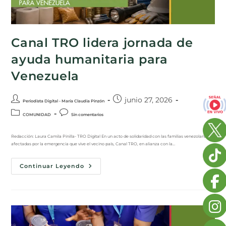
Canal TRO lidera jornada de
ayuda humanitaria para
Venezuela
junio 27, 2026
Periodista Digital - María Claudia Pinzón
COMUNIDAD
Sin comentarios
Redacción: Laura Camila Pinilla- TRO Digital En un acto de solidaridad con las familias venezolanas
afectadas por la emergencia que vive el vecino país, Canal TRO, en alianza con la…
Continuar Leyendo