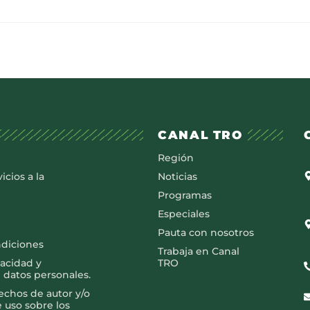
CANAL TRO
Región
icios a la
Noticias
Programas
Especiales
Pauta con nosotros
ndiciones
Trabaja en Canal
vacidad y
TRO
 datos personales.
rechos de autor y/o
e uso sobre los