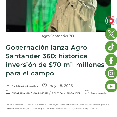
Agro Santander 360
Gobernación lanza Agro
Santander 360: histórica
inversión de $70 mil millones
para el campo
mayo 8, 2026
Daniel Castro- Periodista
/
/
/
BUCARAMANGA
COMUNIDAD
POLITICA
SANTANDER
Sin comentarios
Con una inversión superior a los $70 mil millones, el gobernador MG (R) Juvenal Díaz Mateus presentó
Agro Santander 360, un proyecto que busca modernizar el campo, fortalecer la producción…