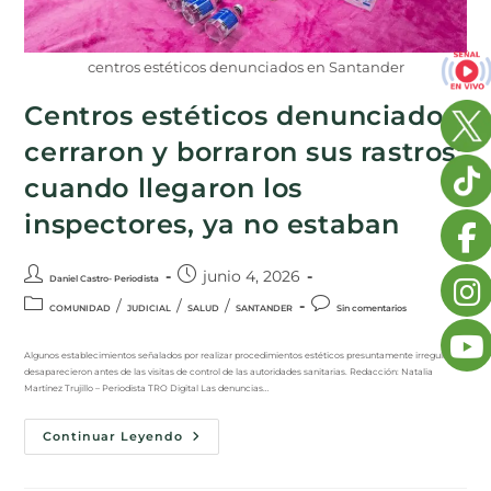
centros estéticos denunciados en Santander
Centros estéticos denunciados
cerraron y borraron sus rastros:
cuando llegaron los
inspectores, ya no estaban
junio 4, 2026
Daniel Castro- Periodista
/
/
/
COMUNIDAD
JUDICIAL
SALUD
SANTANDER
Sin comentarios
Algunos establecimientos señalados por realizar procedimientos estéticos presuntamente irregulares
desaparecieron antes de las visitas de control de las autoridades sanitarias. Redacción: Natalia
Martínez Trujillo – Periodista TRO Digital Las denuncias…
Continuar Leyendo