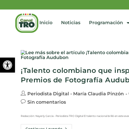
Inicio
Noticias
Programación
Abrir barra de herramienta
¡Talento colombiano que inspi
Premios de Fotografía Audu
Periodista Digital - María Claudia Pinzón
Sin comentarios
Redacción: Nayerly Garcia - Periodista TRO Digital El talento nacional brilló en este eve
Continuar Leyendo