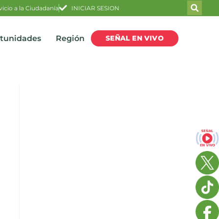
vicio a la Ciudadanía
INICIAR SESION
SEÑAL EN VIVO
rtunidades
Región