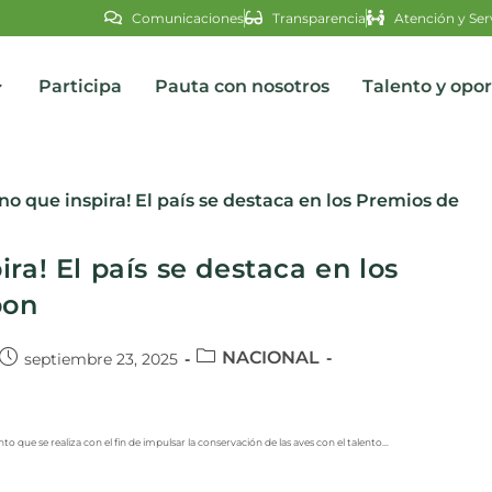
Comunicaciones
Transparencia
Atención y Ser
Participa
Pauta con nosotros
Talento y opo
s
ra! El país se destaca en los
bon
NACIONAL
septiembre 23, 2025
nto que se realiza con el fin de impulsar la conservación de las aves con el talento…