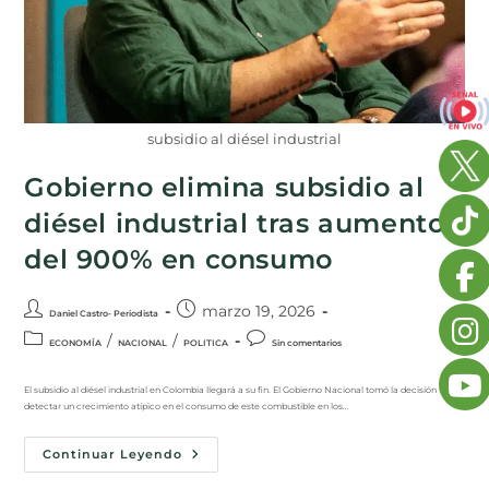
subsidio al diésel industrial
Gobierno elimina subsidio al
diésel industrial tras aumento
del 900% en consumo
marzo 19, 2026
Daniel Castro- Periodista
/
/
ECONOMÍA
NACIONAL
POLITICA
Sin comentarios
El subsidio al diésel industrial en Colombia llegará a su fin. El Gobierno Nacional tomó la decisión tras
detectar un crecimiento atípico en el consumo de este combustible en los…
Continuar Leyendo