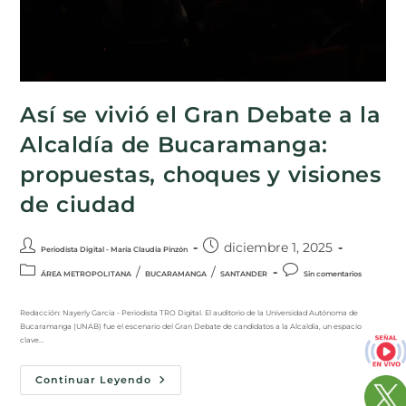
Así se vivió el Gran Debate a la
Alcaldía de Bucaramanga:
propuestas, choques y visiones
de ciudad
diciembre 1, 2025
Periodista Digital - María Claudia Pinzón
/
/
ÁREA METROPOLITANA
BUCARAMANGA
SANTANDER
Sin comentarios
Redacción: Nayerly Garcia - Periodista TRO Digital. El auditorio de la Universidad Autónoma de
Bucaramanga (UNAB) fue el escenario del Gran Debate de candidatos a la Alcaldía, un espacio
clave…
Continuar Leyendo