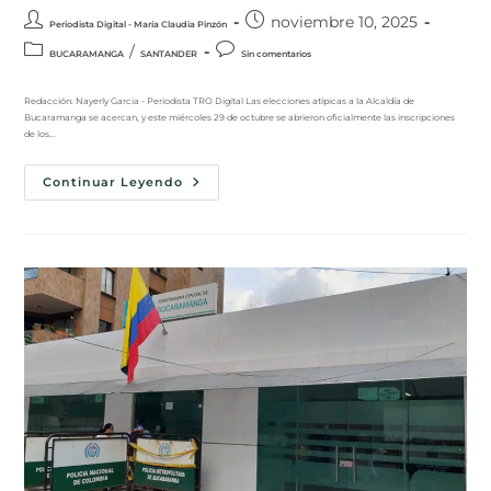
noviembre 10, 2025
Periodista Digital - María Claudia Pinzón
/
BUCARAMANGA
SANTANDER
Sin comentarios
Redacción: Nayerly Garcia - Periodista TRO Digital Las elecciones atípicas a la Alcaldía de
Bucaramanga se acercan, y este miércoles 29 de octubre se abrieron oficialmente las inscripciones
de los…
Continuar Leyendo