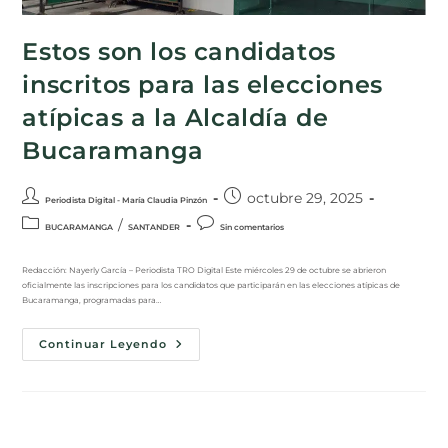
Estos son los candidatos
inscritos para las elecciones
atípicas a la Alcaldía de
Bucaramanga
octubre 29, 2025
Periodista Digital - María Claudia Pinzón
/
BUCARAMANGA
SANTANDER
Sin comentarios
Redacción: Nayerly García – Periodista TRO Digital Este miércoles 29 de octubre se abrieron
oficialmente las inscripciones para los candidatos que participarán en las elecciones atípicas de
Bucaramanga, programadas para…
Continuar Leyendo