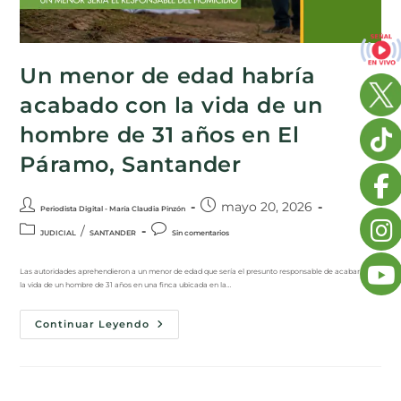
Un menor de edad habría
acabado con la vida de un
hombre de 31 años en El
Páramo, Santander
mayo 20, 2026
Periodista Digital - María Claudia Pinzón
/
JUDICIAL
SANTANDER
Sin comentarios
Las autoridades aprehendieron a un menor de edad que sería el presunto responsable de acabar con
la vida de un hombre de 31 años en una finca ubicada en la…
Continuar Leyendo