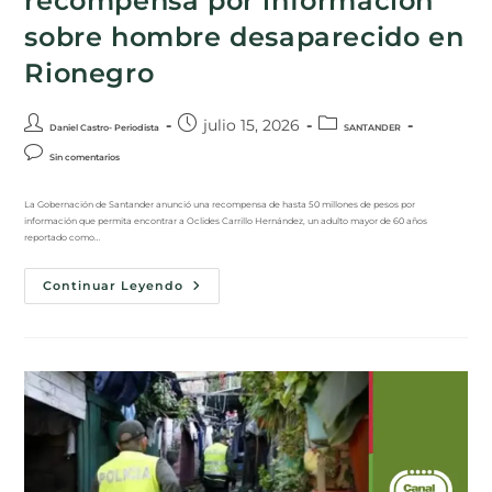
recompensa por información
sobre hombre desaparecido en
Rionegro
julio 15, 2026
Daniel Castro- Periodista
SANTANDER
Sin comentarios
La Gobernación de Santander anunció una recompensa de hasta 50 millones de pesos por
información que permita encontrar a Oclides Carrillo Hernández, un adulto mayor de 60 años
reportado como…
Continuar Leyendo