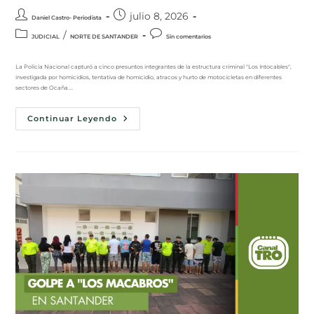
julio 8, 2026
Daniel Castro- Periodista
/
JUDICIAL
NORTE DE SANTANDER
Sin comentarios
La Policía Nacional capturó a cinco presuntos integrantes de la estructura criminal "Los Intocables",
investigada por homicidios, tentativa de homicidio, atracos y hurto de motocicletas en diferentes
sectores de Ocaña.…
Continuar Leyendo