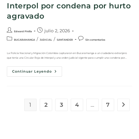
Interpol por condena por hurto
agravado
julio 2, 2026
Edward Pinilla
/
/
BUCARAMANGA
JUDICIAL
SANTANDER
Sin comentarios
La Policía Nacional y Migración Colombia capturaron en Bucaramanga a un ciudadano extranjero
que tenía una Circular Roja de Interpol y una orden judicial vigente para cumplir una condena por…
Continuar Leyendo
1
2
3
4
…
7