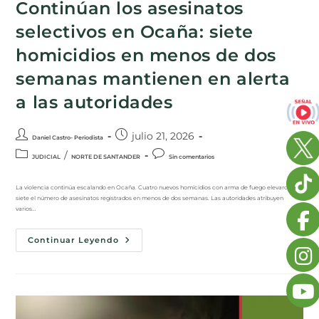
Continúan los asesinatos
selectivos en Ocaña: siete
homicidios en menos de dos
semanas mantienen en alerta
a las autoridades
julio 21, 2026
Daniel Castro- Periodista
/
JUDICIAL
NORTE DE SANTANDER
Sin comentarios
La violencia continúa escalando en Ocaña. Cuatro nuevos homicidios con arma de fuego elevaron a
siete el número de asesinatos registrados en menos de dos semanas. Las autoridades atribuyen
varios…
Continuar Leyendo