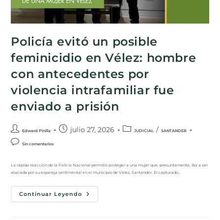
Policía evitó un posible
feminicidio en Vélez: hombre
con antecedentes por
violencia intrafamiliar fue
enviado a prisión
julio 27, 2026
/
Edward Pinilla
JUDICIAL
SANTANDER
Sin comentarios
La rápida reacción de la Policía Nacional permitió proteger a una mujer que, presuntamente, iba a ser
atacada por su expareja sentimental en el municipio de Vélez, Santander. El capturado…
Continuar Leyendo