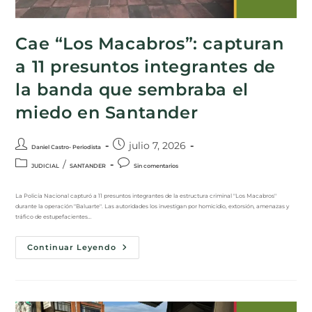
Cae “Los Macabros”: capturan
a 11 presuntos integrantes de
la banda que sembraba el
miedo en Santander
julio 7, 2026
Daniel Castro- Periodista
/
JUDICIAL
SANTANDER
Sin comentarios
La Policía Nacional capturó a 11 presuntos integrantes de la estructura criminal "Los Macabros"
durante la operación "Baluarte". Las autoridades los investigan por homicidio, extorsión, amenazas y
tráfico de estupefacientes…
Continuar Leyendo