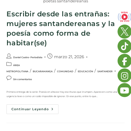
poetas santandereanas
Escribir desde las entrañas:
mujeres santandereanas y la
poesía como forma de
habitar(se)
marzo 21, 2026
Daniel Castro- Periodista
ÁREA
/
/
/
/
METROPOLITANA
BUCARAMANGA
COMUNIDAD
EDUCACIÓN
SANTANDER
Sin comentarios
Primera entrega de la serie: Poesía en altavoz Hay escrituras que irrumpen. Aparecen como una
urgencia leve o como un ruido imposible de ignorar. En ese punto, entre lo que…
Continuar Leyendo