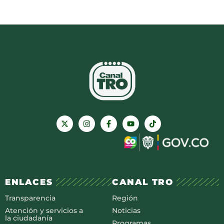
ENLACES
CANAL TRO
Transparencia
Región
Atención y servicios a
Noticias
la ciudadanía
Programas