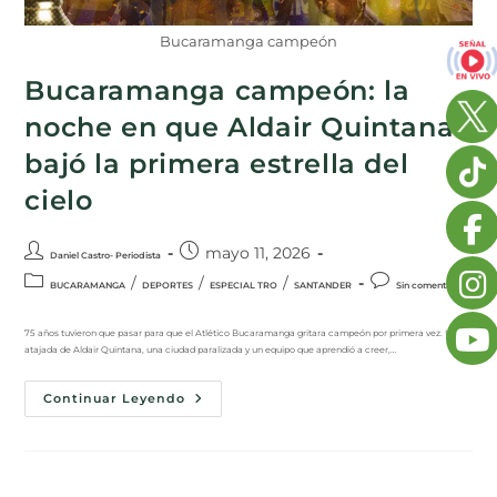
Bucaramanga campeón
Bucaramanga campeón: la
noche en que Aldair Quintana
bajó la primera estrella del
cielo
mayo 11, 2026
Daniel Castro- Periodista
/
/
/
BUCARAMANGA
DEPORTES
ESPECIAL TRO
SANTANDER
Sin comentarios
75 años tuvieron que pasar para que el Atlético Bucaramanga gritara campeón por primera vez. Una
atajada de Aldair Quintana, una ciudad paralizada y un equipo que aprendió a creer,…
Continuar Leyendo