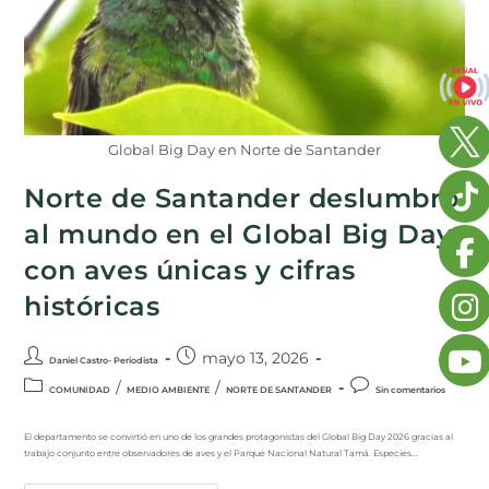
Global Big Day en Norte de Santander
Norte de Santander deslumbró
al mundo en el Global Big Day
con aves únicas y cifras
históricas
mayo 13, 2026
Daniel Castro- Periodista
/
/
COMUNIDAD
MEDIO AMBIENTE
NORTE DE SANTANDER
Sin comentarios
El departamento se convirtió en uno de los grandes protagonistas del Global Big Day 2026 gracias al
trabajo conjunto entre observadores de aves y el Parque Nacional Natural Tamá. Especies…