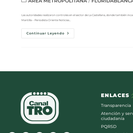
ÁREA METROPOLITANA
FLORIDABLANC
/
Las autoridades realizaron controles en el sector de La Castellana, donde también inc
Mantilla – Periodista Oriente Noticias…
Continuar Leyendo
ENLACES
Transparencia
Atención y serv
ciudadanía
PQRSD