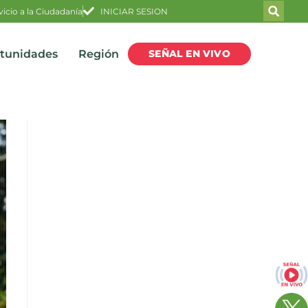
vicio a la Ciudadanía
INICIAR SESION
SEÑAL EN VIVO
rtunidades
Región