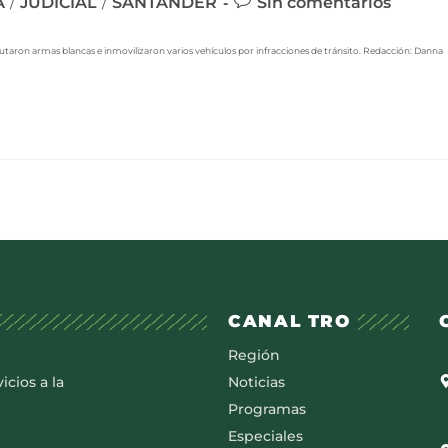
A
JUDICIAL
SANTANDER
Sin comentarios
/
/
autaron armas blancas e inmovilizaron varios vehículos por infracciones de tránsito. Redacción: Danna
CANAL TRO
Región
icios a la
Noticias
Programas
Especiales