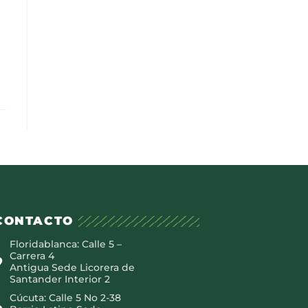
CONTACTO
Floridablanca: Calle 5 –
Carrera 4
Antigua Sede Licorera de
Santander Interior 2
Cúcuta: Calle 5 No 2-38