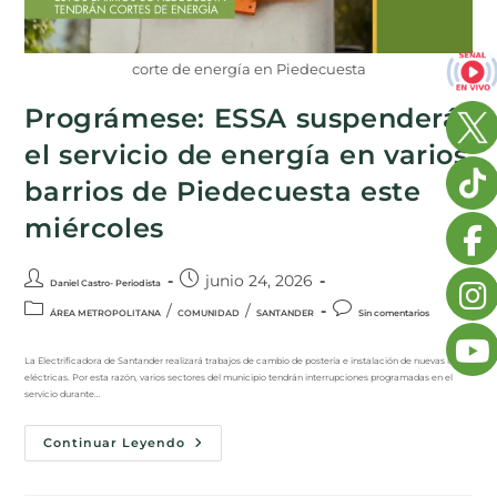
corte de energía en Piedecuesta
Prográmese: ESSA suspenderá
el servicio de energía en varios
barrios de Piedecuesta este
miércoles
junio 24, 2026
Daniel Castro- Periodista
/
/
ÁREA METROPOLITANA
COMUNIDAD
SANTANDER
Sin comentarios
La Electrificadora de Santander realizará trabajos de cambio de postería e instalación de nuevas redes
eléctricas. Por esta razón, varios sectores del municipio tendrán interrupciones programadas en el
servicio durante…
Continuar Leyendo