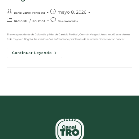
mayo 8, 2026
Daniel Castro- Periodista
/
NACIONAL
POLITICA
Sin comentarios
El exvicepresidente de Colombia y líder de Cambio Radical, Germán Vargas Lleras, murió este viernes
8 de mayo en Bogotá, tras varios años enfrentando problemas de salud relacionados con cáncer.…
Continuar Leyendo