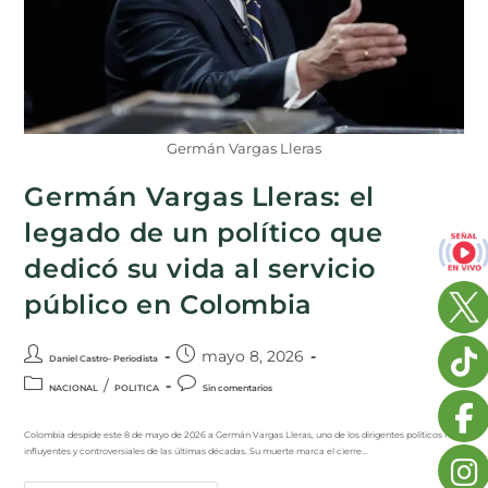
Germán Vargas Lleras
Germán Vargas Lleras: el
legado de un político que
dedicó su vida al servicio
público en Colombia
mayo 8, 2026
Daniel Castro- Periodista
/
NACIONAL
POLITICA
Sin comentarios
Colombia despide este 8 de mayo de 2026 a Germán Vargas Lleras, uno de los dirigentes políticos más
influyentes y controversiales de las últimas décadas. Su muerte marca el cierre…