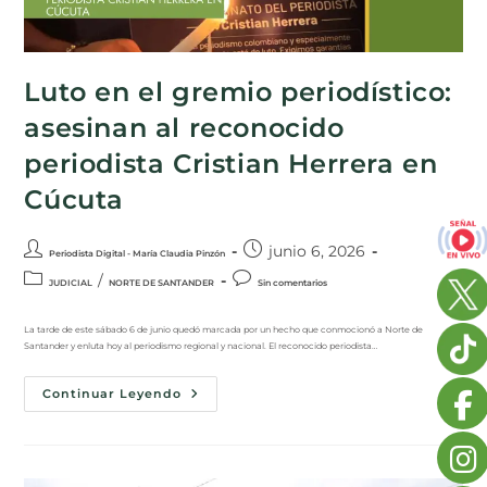
Luto en el gremio periodístico:
asesinan al reconocido
periodista Cristian Herrera en
Cúcuta
junio 6, 2026
Periodista Digital - María Claudia Pinzón
/
JUDICIAL
NORTE DE SANTANDER
Sin comentarios
La tarde de este sábado 6 de junio quedó marcada por un hecho que conmocionó a Norte de
Santander y enluta hoy al periodismo regional y nacional. El reconocido periodista…
Continuar Leyendo