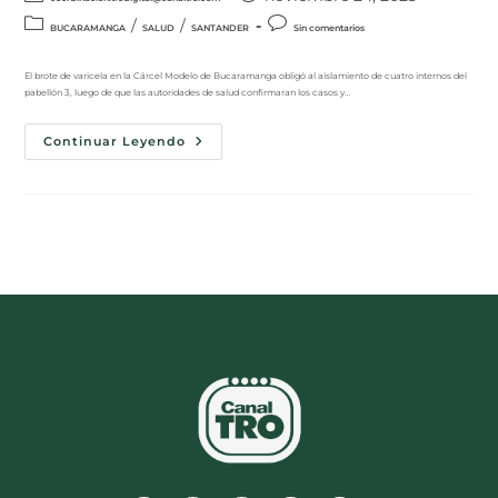
/
/
BUCARAMANGA
SALUD
SANTANDER
Sin comentarios
El brote de varicela en la Cárcel Modelo de Bucaramanga obligó al aislamiento de cuatro internos del
pabellón 3, luego de que las autoridades de salud confirmaran los casos y…
Continuar Leyendo