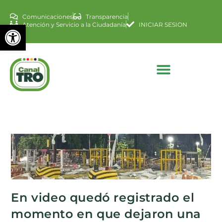
Comunicaciones
Transparencia
Abrir barra de herramienta
Atención y Servicio a la Ciudadanía
INICIAR SESION
En video quedó registrado el
momento en que dejaron una