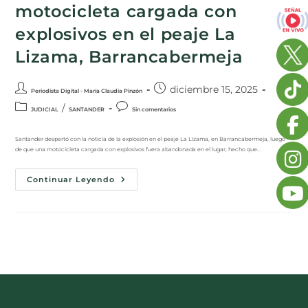
motocicleta cargada con
explosivos en el peaje La
Lizama, Barrancabermeja
diciembre 15, 2025
Periodista Digital - María Claudia Pinzón
/
JUDICIAL
SANTANDER
Sin comentarios
Santander despertó con la noticia de la explosión en el peaje La Lizama, en Barrancabermeja, luego
de que una motocicleta cargada con explosivos fuera abandonada en el lugar, hecho que…
Continuar Leyendo