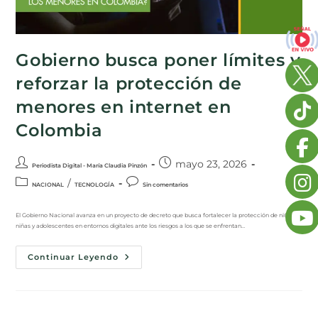
Gobierno busca poner límites y
reforzar la protección de
menores en internet en
Colombia
mayo 23, 2026
Periodista Digital - María Claudia Pinzón
/
NACIONAL
TECNOLOGÍA
Sin comentarios
El Gobierno Nacional avanza en un proyecto de decreto que busca fortalecer la protección de niños,
niñas y adolescentes en entornos digitales ante los riesgos a los que se enfrentan…
Continuar Leyendo