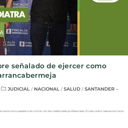
re señalado de ejercer como
Barrancabermeja
JUDICIAL
NACIONAL
SALUD
SANTANDER
/
/
/
ente como pediatra sin contar con las credenciales profesionales. El caso cobró relevancia tras la