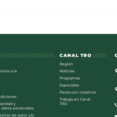
CANAL TRO
Región
icios a la
Noticias
Programas
Especiales
Pauta con nosotros
ndiciones
Trabaja en Canal
vacidad y
TRO
 datos personales.
rechos de autor y/o