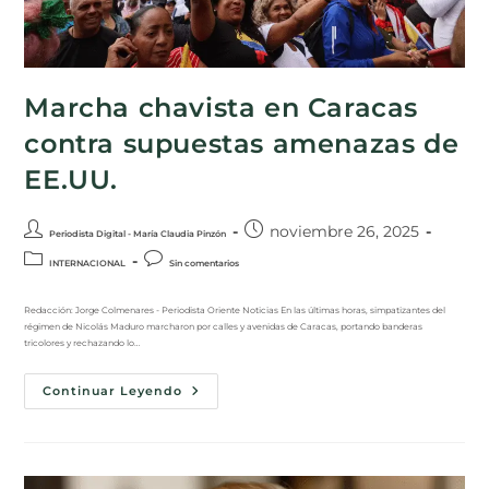
Marcha chavista en Caracas
contra supuestas amenazas de
EE.UU.
noviembre 26, 2025
Periodista Digital - María Claudia Pinzón
INTERNACIONAL
Sin comentarios
Redacción: Jorge Colmenares - Periodista Oriente Noticias En las últimas horas, simpatizantes del
régimen de Nicolás Maduro marcharon por calles y avenidas de Caracas, portando banderas
tricolores y rechazando lo…
Continuar Leyendo