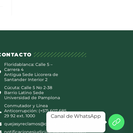
CONTACTO
Floridablanca: Calle 5 –
Carrera 4
Antigua Sede Licorera de
Santander Interior 2
Cúcuta: Calle 5 No 2-38
Barrio Latino Sede
Universidad de Pamplona
Conmutador y Línea
Anticorrupción: (+57) 607 685
Canal de WhatsApp
29 92 ext. 1000
quejasyreclamos@canaltro.com
notificacionesjudiciales@canaltro.com