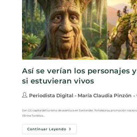
Así se verían los personajes 
si estuvieran vivos
Periodista Digital - María Claudia Pinzón
San Gil, capital del turismo de aventura en Santander, fortalece su promoción nacional
Vitrina Turística…
Continuar Leyendo