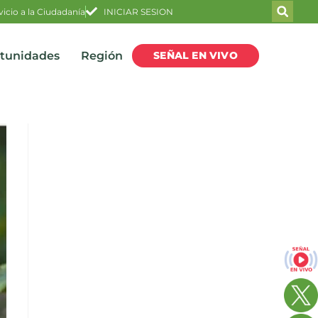
vicio a la Ciudadanía
INICIAR SESION
SEÑAL EN VIVO
rtunidades
Región