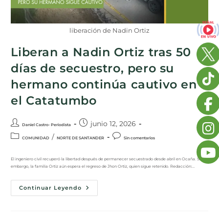
liberación de Nadin Ortiz
Liberan a Nadin Ortiz tras 50
días de secuestro, pero su
hermano continúa cautivo en
el Catatumbo
junio 12, 2026
Daniel Castro- Periodista
/
COMUNIDAD
NORTE DE SANTANDER
Sin comentarios
El ingeniero civil recuperó la libertad después de permanecer secuestrado desde abril en Ocaña. Sin
embargo, la familia Ortiz aún espera el regreso de Jhon Ortiz, quien sigue retenido. Redacción:…
Continuar Leyendo