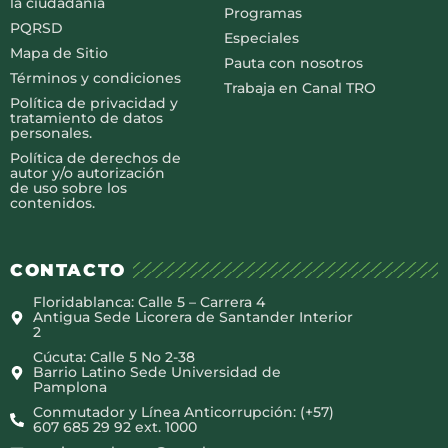
la ciudadanía
Programas
PQRSD
Especiales
Mapa de Sitio
Pauta con nosotros
Términos y condiciones
Trabaja en Canal TRO
Política de privacidad y
tratamiento de datos
personales.
Política de derechos de
autor y/o autorización
de uso sobre los
contenidos.
CONTACTO
Floridablanca: Calle 5 – Carrera 4
Antigua Sede Licorera de Santander Interior
2
Cúcuta: Calle 5 No 2-38
Barrio Latino Sede Universidad de
Pamplona
Conmutador y Línea Anticorrupción: (+57)
607 685 29 92 ext. 1000