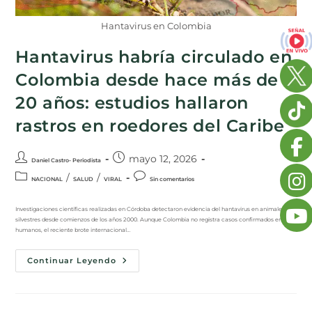
Hantavirus en Colombia
Hantavirus habría circulado en
Colombia desde hace más de
20 años: estudios hallaron
rastros en roedores del Caribe
mayo 12, 2026
Daniel Castro- Periodista
/
/
NACIONAL
SALUD
VIRAL
Sin comentarios
Investigaciones científicas realizadas en Córdoba detectaron evidencia del hantavirus en animales
silvestres desde comienzos de los años 2000. Aunque Colombia no registra casos confirmados en
humanos, el reciente brote internacional…
Continuar Leyendo