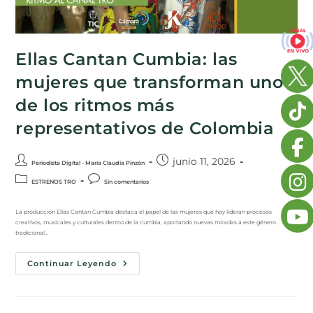
Ellas Cantan Cumbia: las
mujeres que transforman uno
de los ritmos más
representativos de Colombia
junio 11, 2026
Periodista Digital - María Claudia Pinzón
ESTRENOS TRO
Sin comentarios
La producción Ellas Cantan Cumbia destaca el papel de las mujeres que hoy lideran procesos
creativos, musicales y culturales dentro de la cumbia, aportando nuevas miradas a este género
tradicional…
Continuar Leyendo