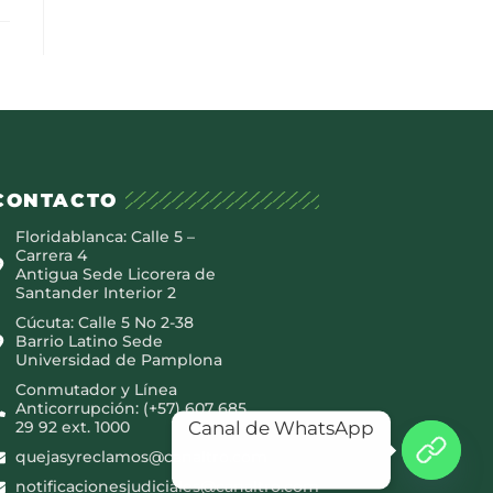
CONTACTO
Floridablanca: Calle 5 –
Carrera 4
Antigua Sede Licorera de
Santander Interior 2
Cúcuta: Calle 5 No 2-38
Barrio Latino Sede
Universidad de Pamplona
Conmutador y Línea
Anticorrupción: (+57) 607 685
Canal de WhatsApp
29 92 ext. 1000
quejasyreclamos@canaltro.com
notificacionesjudiciales@canaltro.com