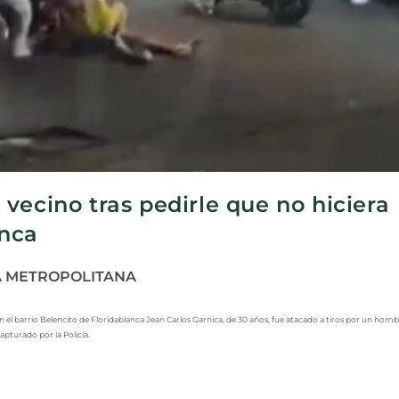
vecino tras pedirle que no hiciera
anca
 METROPOLITANA
En el barrio Belencito de Floridablanca Jean Carlos Garnica, de 30 años, fue atacado a tiros por un hom
apturado por la Policía.