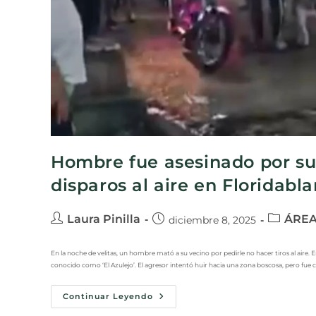
Hombre fue asesinado por su 
disparos al aire en Floridabl
Laura Pinilla
ÁREA
diciembre 8, 2025
En la noche de velitas, un hombre mató a su vecino por pedirle no hacer tiros al aire. 
conocido como ‘El Azulejo’. El agresor intentó huir hacia una zona boscosa, pero fue c
Continuar Leyendo