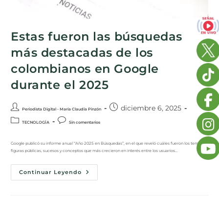
Estas fueron las búsquedas
más destacadas de los
colombianos en Google
durante el 2025
diciembre 6, 2025
Periodista Digital - María Claudia Pinzón
TECNOLOGÍA
Sin comentarios
Google publicó su informe anual “Año 2025 en Búsquedas”, en el que reveló cuáles fueron los temas,
figuras públicas, sucesos y conceptos que más crecieron en interés entre los usuarios…
Continuar Leyendo