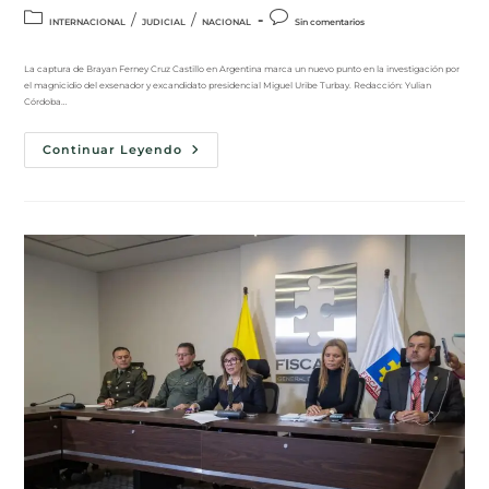
/
/
INTERNACIONAL
JUDICIAL
NACIONAL
Sin comentarios
La captura de Brayan Ferney Cruz Castillo en Argentina marca un nuevo punto en la investigación por
el magnicidio del exsenador y excandidato presidencial Miguel Uribe Turbay. Redacción: Yulian
Córdoba…
Continuar Leyendo