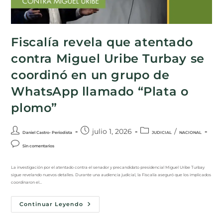
Fiscalía revela que atentado
contra Miguel Uribe Turbay se
coordinó en un grupo de
WhatsApp llamado “Plata o
plomo”
julio 1, 2026
/
Daniel Castro- Periodista
JUDICIAL
NACIONAL
Sin comentarios
La investigación por el atentado contra el senador y precandidato presidencial Miguel Uribe Turbay
sigue revelando nuevos detalles. Durante una audiencia judicial, la Fiscalía aseguró que los implicados
coordinaron el…
Continuar Leyendo