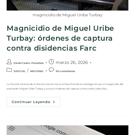
magnicidio de Miguel Uribe Turbay
Magnicidio de Miguel Uribe
Turbay: órdenes de captura
contra disidencias Farc
marzo 26, 2026
Daniel Castro- Periodista
/
JUDICIAL
NACIONAL
Sin comentarios
La Fiscalía General de la Nación avanza hacia la fase final de la investigación por el magnicidio del
exsenador Miguel Uribe Turbay y anunció órdenes de captura contra siete cabecillas…
Continuar Leyendo