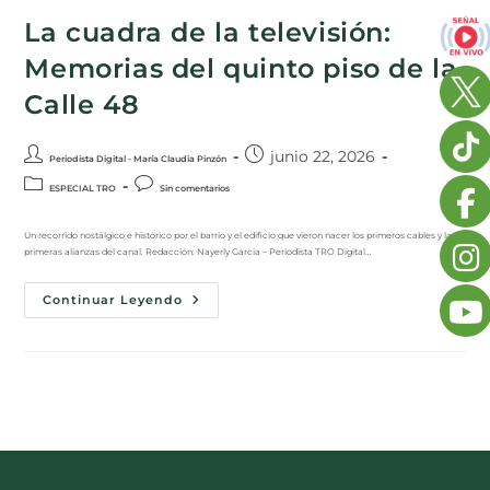
La cuadra de la televisión:
Memorias del quinto piso de la
Calle 48
junio 22, 2026
Periodista Digital - María Claudia Pinzón
ESPECIAL TRO
Sin comentarios
Un recorrido nostálgico e histórico por el barrio y el edificio que vieron nacer los primeros cables y las
primeras alianzas del canal. Redacción: Nayerly Garcia – Periodista TRO Digital…
Continuar Leyendo