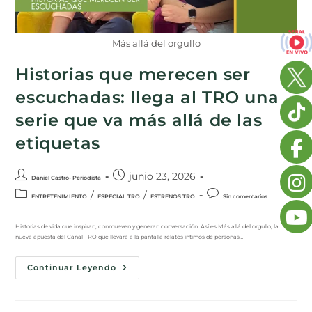
Más allá del orgullo
Historias que merecen ser
escuchadas: llega al TRO una
serie que va más allá de las
etiquetas
junio 23, 2026
Daniel Castro- Periodista
/
/
ENTRETENIMIENTO
ESPECIAL TRO
ESTRENOS TRO
Sin comentarios
Historias de vida que inspiran, conmueven y generan conversación. Así es Más allá del orgullo, la
nueva apuesta del Canal TRO que llevará a la pantalla relatos íntimos de personas…
Continuar Leyendo