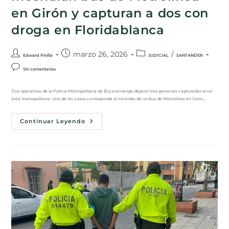
en Girón y capturan a dos con
droga en Floridablanca
marzo 26, 2026
/
Edward Pinilla
JUDICIAL
SANTANDER
Sin comentarios
Dos operativos de la Policía Metropolitana de Bucaramanga dejaron tres personas capturadas en el
área metropolitana. Uno de los casos corresponde al incendio de un bus de Metrolínea en Girón,…
Continuar Leyendo