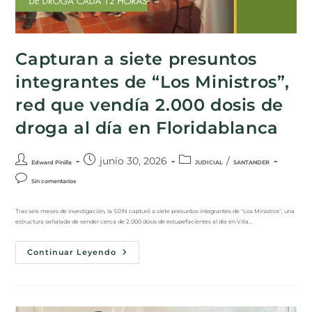
Capturan a siete presuntos
integrantes de “Los Ministros”,
red que vendía 2.000 dosis de
droga al día en Floridablanca
junio 30, 2026
/
Edward Pinilla
JUDICIAL
SANTANDER
Sin comentarios
Tras seis meses de investigación, la SIJIN capturó a siete presuntos integrantes de "Los Ministros", una
estructura señalada de vender cerca de 2.000 dosis de estupefacientes al día en Villa…
Continuar Leyendo