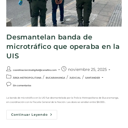
Desmantelan banda de
microtráfico que operaba en la
UIS
noviembre 25, 2025
coordinacion.trodigital@canaltro.com
/
/
/
ÁREA METROPOLITANA
BUCARAMANGA
JUDICIAL
SANTANDER
Sin comentarios
La banda de microtráfico en la UIS fue desmantelada por la Policía Metropolitana de Bucaramanga,
en coordinación con la Fiscalía General de la Nación. Las dosis se vendían entre $8.000…
Continuar Leyendo