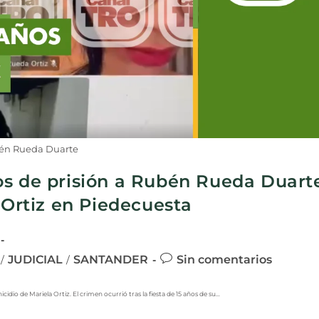
én Rueda Duarte
os de prisión a Rubén Rueda Duart
 Ortiz en Piedecuesta
JUDICIAL
SANTANDER
Sin comentarios
/
/
idio de Mariela Ortiz. El crimen ocurrió tras la fiesta de 15 años de su…