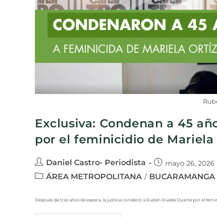
Rub
Exclusiva: Condenan a 45 añ
por el feminicidio de Mariela
Daniel Castro- Periodista
mayo 26, 2026
ÁREA METROPOLITANA
BUCARAMANGA
/
Después de tres años de espera, la justicia condenó a Rubén Rueda Duarte por el feminic