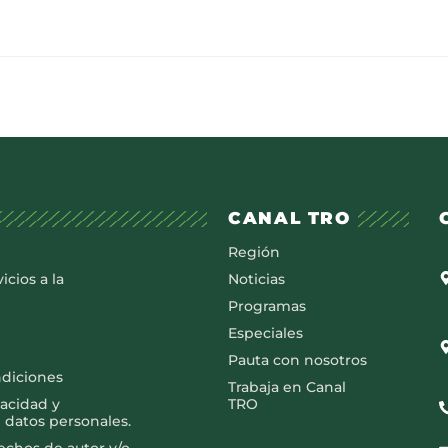
CANAL TRO
Región
icios a la
Noticias
Programas
Especiales
Pauta con nosotros
ndiciones
Trabaja en Canal
vacidad y
TRO
 datos personales.
rechos de autor y/o