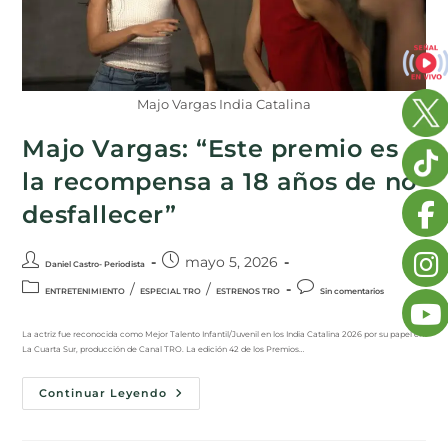
Majo Vargas India Catalina
Majo Vargas: “Este premio es
la recompensa a 18 años de no
desfallecer”
mayo 5, 2026
Daniel Castro- Periodista
/
/
ENTRETENIMIENTO
ESPECIAL TRO
ESTRENOS TRO
Sin comentarios
La actriz fue reconocida como Mejor Talento Infantil/Juvenil en los India Catalina 2026 por su papel en
La Cuarta Sur, producción de Canal TRO. La edición 42 de los Premios…
Continuar Leyendo