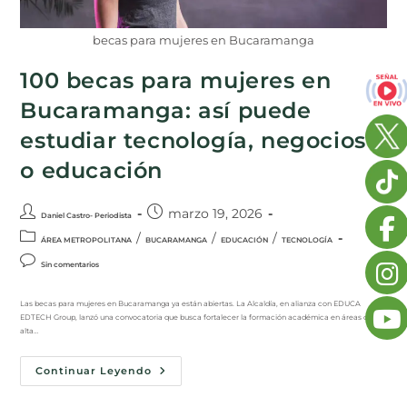
becas para mujeres en Bucaramanga
100 becas para mujeres en
Bucaramanga: así puede
estudiar tecnología, negocios
o educación
marzo 19, 2026
Daniel Castro- Periodista
/
/
/
ÁREA METROPOLITANA
BUCARAMANGA
EDUCACIÓN
TECNOLOGÍA
Sin comentarios
Las becas para mujeres en Bucaramanga ya están abiertas. La Alcaldía, en alianza con EDUCA
EDTECH Group, lanzó una convocatoria que busca fortalecer la formación académica en áreas con
alta…
Continuar Leyendo