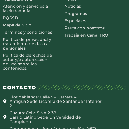
Atención y servicios a
Noticias
la ciudadanía
Programas
PQRSD
Especiales
Mapa de Sitio
Pauta con nosotros
Términos y condiciones
Trabaja en Canal TRO
Política de privacidad y
tratamiento de datos
personales.
Política de derechos de
autor y/o autorización
de uso sobre los
contenidos.
CONTACTO
Floridablanca: Calle 5 – Carrera 4
Antigua Sede Licorera de Santander Interior
2
Cúcuta: Calle 5 No 2-38
Barrio Latino Sede Universidad de
Pamplona
Conmutador y Línea Anticorrupción: (+57)