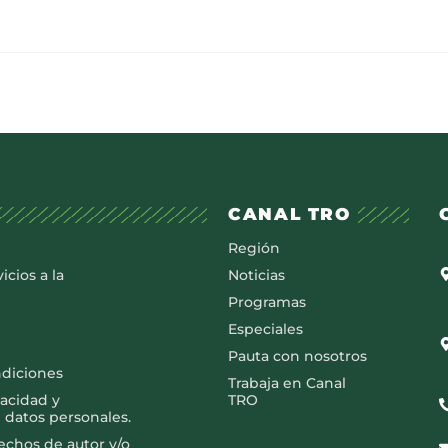
CANAL TRO
Región
icios a la
Noticias
Programas
Especiales
Pauta con nosotros
ndiciones
Trabaja en Canal
vacidad y
TRO
 datos personales.
rechos de autor y/o