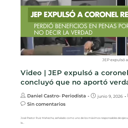
JEP expulsó a
Video | JEP expulsó a coronel
concluyó que no aportó verda
Daniel Castro- Periodista
junio 9, 2026
Sin comentarios
José Pastor Ruiz Mahecha, señalado como uno de los máximos responsables de ejecuciones
la…