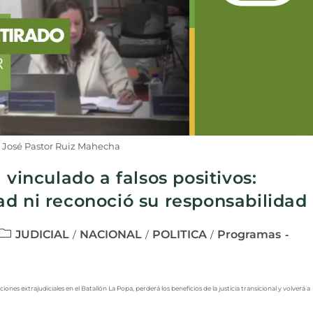
 José Pastor Ruiz Mahecha
 vinculado a falsos positivos:
d ni reconoció su responsabilidad
JUDICIAL
NACIONAL
POLITICA
Programas
/
/
/
 extrajudiciales en el Batallón La Popa, perderá los beneficios de la justicia transicional y volverá a