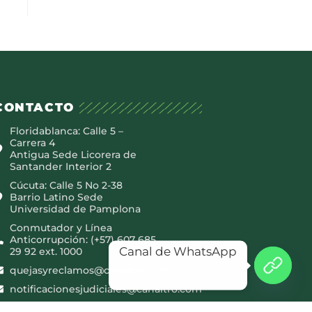
CONTACTO
Floridablanca: Calle 5 –
Carrera 4
Antigua Sede Licorera de
Santander Interior 2
Cúcuta: Calle 5 No 2-38
Barrio Latino Sede
Universidad de Pamplona
Conmutador y Línea
Anticorrupción: (+57) 607 685
Canal de WhatsApp
29 92 ext. 1000
quejasyreclamos@canaltro.com
notificacionesjudiciales@canaltro.com