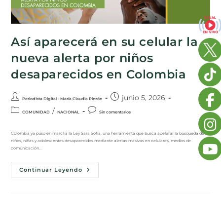
Así aparecerá en su celular la
nueva alerta por niños
desaparecidos en Colombia
junio 5, 2026
Periodista Digital - María Claudia Pinzón
/
COMUNIDAD
NACIONAL
Sin comentarios
Colombia ya puso en marcha la Ley Sara Sofía, una herramienta que busca acelerar la búsqueda de
niños, niñas y adolescentes desaparecidos mediante alertas masivas en celulares, medios de
comunicación…
Continuar Leyendo