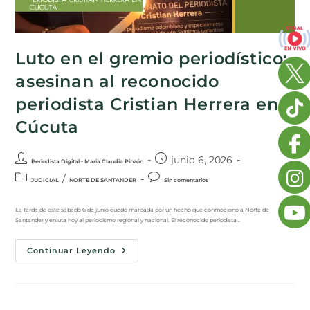
Luto en el gremio periodístico:
asesinan al reconocido
periodista Cristian Herrera en
Cúcuta
junio 6, 2026
Periodista Digital - María Claudia Pinzón
/
JUDICIAL
NORTE DE SANTANDER
Sin comentarios
La tarde de este sábado 6 de junio quedó marcada por un hecho que conmocionó a Norte de
Santander y enluta hoy al periodismo regional y nacional. El reconocido periodista…
Continuar Leyendo