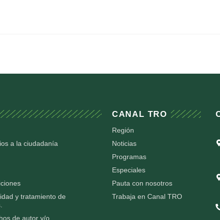
CANAL TRO
Región
ios a la ciudadanía
Noticias
Programas
Especiales
iciones
Pauta con nosotros
cidad y tratamiento de
Trabaja en Canal TRO
.
chos de autor y/o