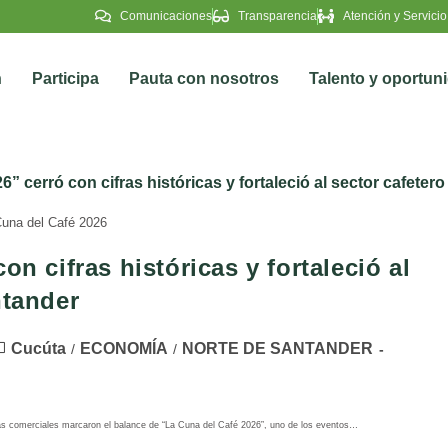
Comunicaciones
Transparencia
Atención y Servicio
n
Participa
Pauta con nosotros
Talento y oportun
una del Café 2026
n cifras históricas y fortaleció al
ntander
Cucúta
ECONOMÍA
NORTE DE SANTANDER
/
/
zas comerciales marcaron el balance de “La Cuna del Café 2026”, uno de los eventos…