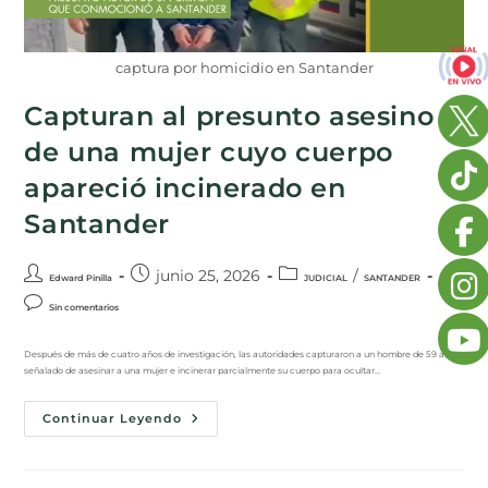
captura por homicidio en Santander
Capturan al presunto asesino
de una mujer cuyo cuerpo
apareció incinerado en
Santander
junio 25, 2026
/
Edward Pinilla
JUDICIAL
SANTANDER
Sin comentarios
Después de más de cuatro años de investigación, las autoridades capturaron a un hombre de 59 años
señalado de asesinar a una mujer e incinerar parcialmente su cuerpo para ocultar…
Continuar Leyendo