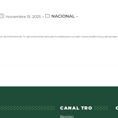
NACIONAL
noviembre 15, 2025
atallón de Infantería No. 14, aprovechando esta oportunidad para cumplir metas académicas y personales.
CANAL TRO
Región