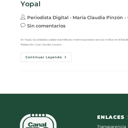
Yopal
Periodista Digital - María Claudia Pinzón
Sin comentarios
En Yopal, los soldados validan bachillerato mientras prestan servicio militar en el B
Redacción: Juan Jacobo Lozano…
Continuar Leyendo
ENLACES
Transparencia