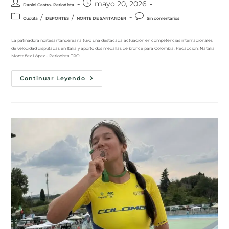
mayo 20, 2026
Daniel Castro- Periodista
/
/
Cucúta
DEPORTES
NORTE DE SANTANDER
Sin comentarios
La patinadora nortesantandereana tuvo una destacada actuación en competencias internacionales
de velocidad disputadas en Italia y aportó dos medallas de bronce para Colombia. Redacción: Natalia
Montañez López – Periodista TRO…
Continuar Leyendo