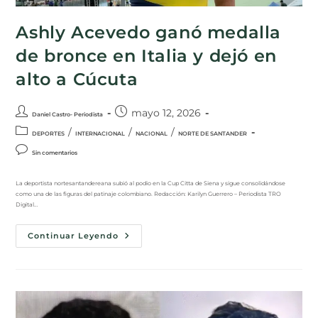
Ashly Acevedo ganó medalla
de bronce en Italia y dejó en
alto a Cúcuta
mayo 12, 2026
Daniel Castro- Periodista
/
/
/
DEPORTES
INTERNACIONAL
NACIONAL
NORTE DE SANTANDER
Sin comentarios
La deportista nortesantandereana subió al podio en la Cup Citta de Siena y sigue consolidándose
como una de las figuras del patinaje colombiano. Redacción: Karilyn Guerrero – Periodista TRO
Digital…
Continuar Leyendo