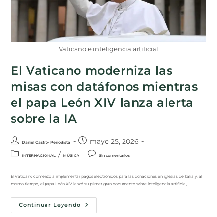
Vaticano e inteligencia artificial
El Vaticano moderniza las
misas con datáfonos mientras
el papa León XIV lanza alerta
sobre la IA
mayo 25, 2026
Daniel Castro- Periodista
/
INTERNACIONAL
MÚSICA
Sin comentarios
El Vaticano comenzó a implementar pagos electrónicos para las donaciones en iglesias de Italia y, al
mismo tiempo, el papa León XIV lanzó su primer gran documento sobre inteligencia artificial,…
Continuar Leyendo