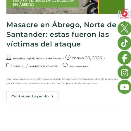
Masacre en Ábrego, Norte de
Santander: estas fueron las
víctimas del ataque
mayo 20, 2026
Periodista Digital - María Claudia Pinzón
/
JUDICIAL
NORTE DE SANTANDER
Sin comentarios
Una nueva masacre se registró en zona rural de Ábrego, Norte de Santander, durante la tarde del
pasado 19 de mayo en el sector conocido como Oropoma, donde seis personas…
Continuar Leyendo